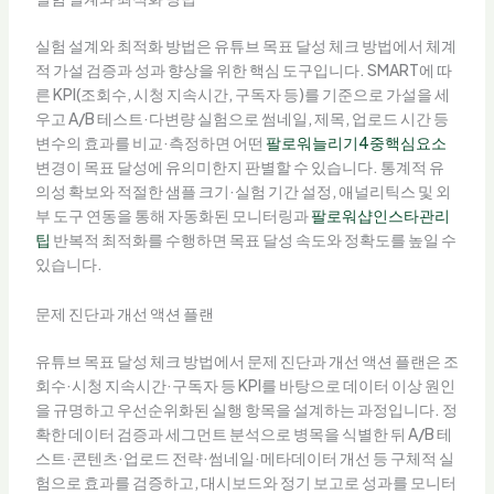
실험 설계와 최적화 방법은 유튜브 목표 달성 체크 방법에서 체계
적 가설 검증과 성과 향상을 위한 핵심 도구입니다. SMART에 따
른 KPI(조회수, 시청 지속시간, 구독자 등)를 기준으로 가설을 세
우고 A/B 테스트·다변량 실험으로 썸네일, 제목, 업로드 시간 등
변수의 효과를 비교·측정하면 어떤
팔로워늘리기4중핵심요소
변경이 목표 달성에 유의미한지 판별할 수 있습니다. 통계적 유
의성 확보와 적절한 샘플 크기·실험 기간 설정, 애널리틱스 및 외
부 도구 연동을 통해 자동화된 모니터링과
팔로워샵인스타관리
팁
반복적 최적화를 수행하면 목표 달성 속도와 정확도를 높일 수
있습니다.
문제 진단과 개선 액션 플랜
유튜브 목표 달성 체크 방법에서 문제 진단과 개선 액션 플랜은 조
회수·시청 지속시간·구독자 등 KPI를 바탕으로 데이터 이상 원인
을 규명하고 우선순위화된 실행 항목을 설계하는 과정입니다. 정
확한 데이터 검증과 세그먼트 분석으로 병목을 식별한 뒤 A/B 테
스트·콘텐츠·업로드 전략·썸네일·메타데이터 개선 등 구체적 실
험으로 효과를 검증하고, 대시보드와 정기 보고로 성과를 모니터