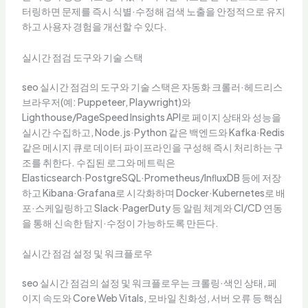
터링하면 문제를 즉시 식별·수정해 검색 노출을 안정적으로 유지
하고 사용자 경험을 개선할 수 있다.
실시간 점검 도구와 기술 스택
seo 실시간 점검의 도구와 기술 스택은 자동화 크롤러·헤드리스
브라우저(예: Puppeteer, Playwright)와
Lighthouse/PageSpeed Insights API로 페이지 상태와 성능을
실시간 수집하고, Node.js·Python 같은 백엔드와 Kafka·Redis
같은 메시지 큐로 데이터 파이프라인을 구성해 즉시 처리하는 구
조를 취한다. 수집된 로그와 메트릭은
Elasticsearch·PostgreSQL·Prometheus/InﬂuxDB 등에 저장
하고 Kibana·Grafana로 시각화하며 Docker·Kubernetes로 배
포·스케일링하고 Slack·PagerDuty 등 알림 체계와 CI/CD 연동
을 통해 신속한 탐지·수정이 가능하도록 만든다.
실시간 점검 설정 및 워크플로우
seo 실시간 점검의 설정 및 워크플로우는 크롤링·색인 상태, 페
이지 속도와 Core Web Vitals, 모바일 친화성, 서버 오류 등 핵심